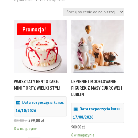
według
ceny:
od
niskiej
Promocja!
do
wysokiej
WARSZTATY BENTO CAKE:
LEPIENIE I MODELOWANIE
MINI TORTY, WIELKI STYL!
FIGUREK Z MASY CUKROWEJ |
LUBLIN
Data rozpoczęcia kursu:
Data rozpoczęcia kursu:
16/10/2026
17/08/2026
Pierwotna
Aktualna
800,00
zł
599,00
zł
900,00
zł
cena
cena
8 w magazynie
6 w magazynie
wynosiła:
wynosi: