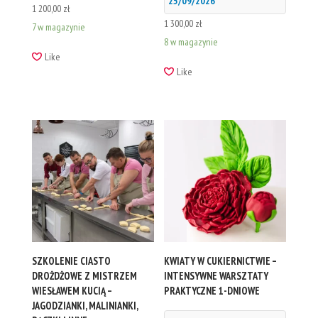
25/09/2026
1 200,00
zł
1 300,00
zł
7 w magazynie
8 w magazynie
Like
Like
SZKOLENIE CIASTO
KWIATY W CUKIERNICTWIE –
DROŻDŻOWE Z MISTRZEM
INTENSYWNE WARSZTATY
WIESŁAWEM KUCIĄ –
PRAKTYCZNE 1-DNIOWE
JAGODZIANKI, MALINIANKI,