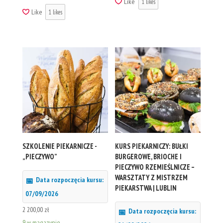
Like
1
likes
Like
1
likes
SZKOLENIE PIEKARNICZE -
KURS PIEKARNICZY: BUŁKI
„PIECZYWO”
BURGEROWE, BRIOCHE I
PIECZYWO RZEMIEŚLNICZE –
WARSZTATY Z MISTRZEM
Data rozpoczęcia kursu:
PIEKARSTWA | LUBLIN
07/09/2026
2 200,00
zł
Data rozpoczęcia kursu:
9 w magazynie