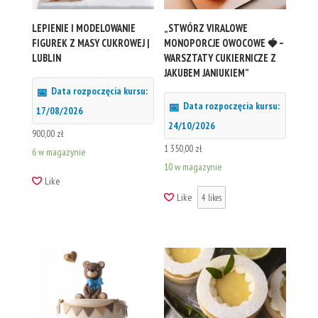
LEPIENIE I MODELOWANIE
„STWÓRZ VIRALOWE
FIGUREK Z MASY CUKROWEJ |
MONOPORCJE OWOCOWE 🍓 –
LUBLIN
WARSZTATY CUKIERNICZE Z
JAKUBEM JANIUKIEM”
Data rozpoczęcia kursu:
Data rozpoczęcia kursu:
17/08/2026
24/10/2026
900,00
zł
1 350,00
zł
6 w magazynie
10 w magazynie
Like
Like
4
likes