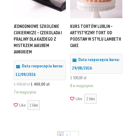
JEDNODNIOWE SZKOLENIE
KURS TORTÓW LUBLIN –
CUKIERNICZE – CZEKOLADA I
ARTYSTYCZNY TORT OD
PRALINY DLA KAŻDEGO Z
PODSTAW W STYLU LAMBETH
MISTRZEM JAKUBEM
CAKE
JANIUKIEM
Data rozpoczęcia kursu:
Data rozpoczęcia kursu:
29/08/2026
12/09/2026
1 500,00
zł
Pierwotna
Aktualna
1 500,00
zł
1 400,00
zł
8 w magazynie
cena
cena
7 w magazynie
Like
2
likes
wynosiła:
wynosi:
Like
1
likes
1
1
500,00 zł.
400,00 zł.
1
2
→