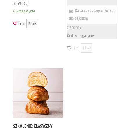
3 499,00
zł
Data rozpoczęcia kursu:
6 w magazynie
08/06/2026
Like
2
likes
2 300,00
zł
Brak w magazynie
Like
1
likes
SZKOLENIE: KLASYCZNY