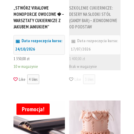
„STWÓRZ VIRALOWE
SZKOLENIE CUKIERNICZE:
MONOPORCJE OWOCOWE 🍓 –
DESERY NA SŁODKI STÓŁ
WARSZTATY CUKIERNICZE Z
(CANDY BAR) – JEDNODNIOWE
JAKUBEM JANIUKIEM”
OD PODSTAW
Data rozpoczęcia kursu:
Data rozpoczęcia kursu:
24/10/2026
17/07/2026
1 350,00
zł
1 400,00
zł
10 w magazynie
Brak w magazynie
Like
Like
4
likes
3
likes
Promocja!