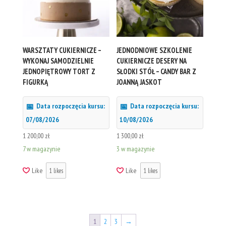
WARSZTATY CUKIERNICZE –
JEDNODNIOWE SZKOLENIE
WYKONAJ SAMODZIELNIE
CUKIERNICZE DESERY NA
JEDNOPIĘTROWY TORT Z
SŁODKI STÓŁ – CANDY BAR Z
FIGURKĄ
JOANNĄ JASKOT
Data rozpoczęcia kursu:
Data rozpoczęcia kursu:
07/08/2026
10/08/2026
1 200,00
zł
1 300,00
zł
7 w magazynie
3 w magazynie
Like
Like
1
likes
1
likes
1
2
3
→