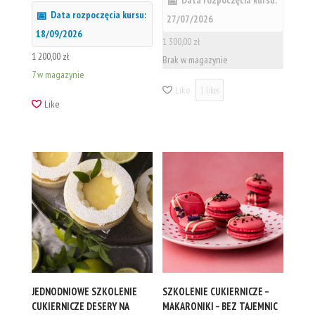
Data rozpoczęcia kursu:
27/07/2026
18/09/2026
1 300,00
zł
1 200,00
zł
Brak w magazynie
7 w magazynie
Like
1
likes
Like
JEDNODNIOWE SZKOLENIE
SZKOLENIE CUKIERNICZE –
CUKIERNICZE DESERY NA
MAKARONIKI – BEZ TAJEMNIC