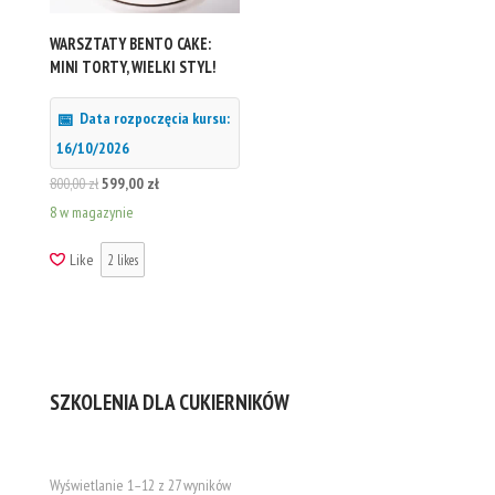
WARSZTATY BENTO CAKE:
MINI TORTY, WIELKI STYL!
Data rozpoczęcia kursu:
16/10/2026
Pierwotna
Aktualna
800,00
zł
599,00
zł
cena
cena
8 w magazynie
wynosiła:
wynosi:
Like
2
likes
800,00 zł.
599,00 zł.
SZKOLENIA DLA CUKIERNIKÓW
Posortowane
Wyświetlanie 1–12 z 27 wyników