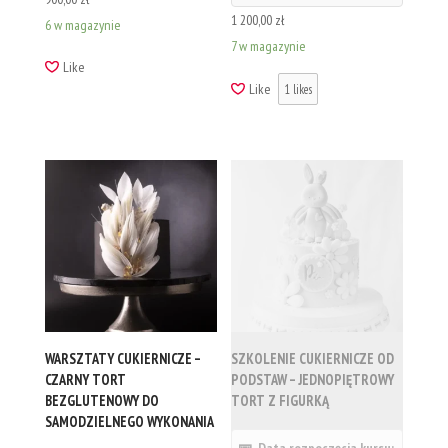
1 200,00
zł
6 w magazynie
7 w magazynie
Like
Like
1
likes
WARSZTATY CUKIERNICZE –
SZKOLENIE CUKIERNICZE OD
CZARNY TORT
PODSTAW – JEDNOPIĘTROWY
BEZGLUTENOWY DO
TORT Z FIGURKĄ
SAMODZIELNEGO WYKONANIA
Data rozpoczęcia kursu: