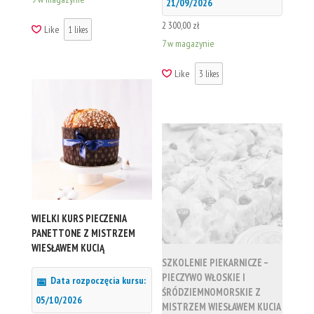
21/09/2026
2 300,00
zł
Like
1
likes
7 w magazynie
Like
3
likes
WIELKI KURS PIECZENIA
PANETTONE Z MISTRZEM
WIESŁAWEM KUCIĄ
SZKOLENIE PIEKARNICZE –
PIECZYWO WŁOSKIE I
Data rozpoczęcia kursu:
ŚRÓDZIEMNOMORSKIE Z
05/10/2026
MISTRZEM WIESŁAWEM KUCIA