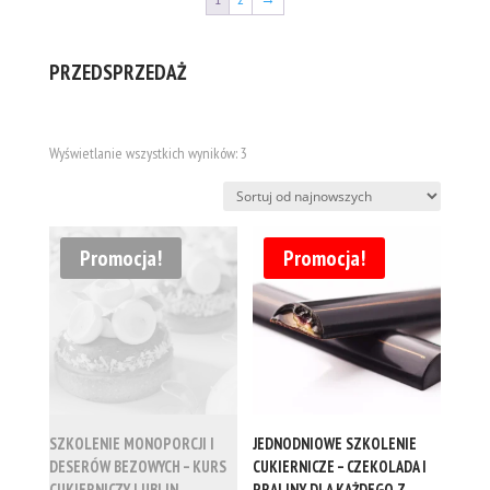
PRZEDSPRZEDAŻ
Posortowane
Wyświetlanie wszystkich wyników: 3
według
najnowszych
Promocja!
Promocja!
SZKOLENIE MONOPORCJI I
JEDNODNIOWE SZKOLENIE
DESERÓW BEZOWYCH – KURS
CUKIERNICZE – CZEKOLADA I
CUKIERNICZY LUBLIN
PRALINY DLA KAŻDEGO Z