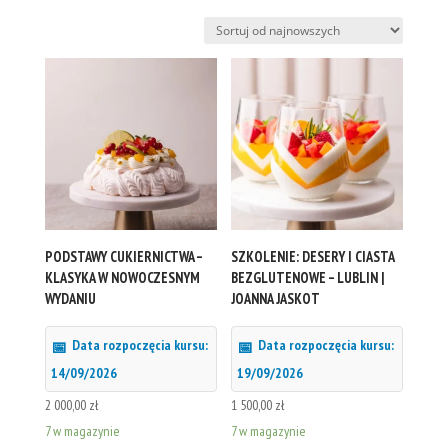
według
najnowszych
PODSTAWY CUKIERNICTWA –
SZKOLENIE: DESERY I CIASTA
KLASYKA W NOWOCZESNYM
BEZGLUTENOWE – LUBLIN |
WYDANIU
JOANNA JASKOT
Data rozpoczęcia kursu:
Data rozpoczęcia kursu:
14/09/2026
19/09/2026
2 000,00
zł
1 500,00
zł
7 w magazynie
7 w magazynie